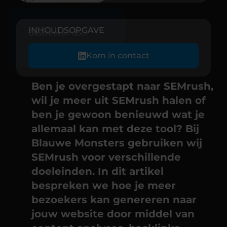
INHOUDSOPGAVE
Geschreven door
Kom in contact
Ben je overgestapt naar SEMrush,
wil je meer uit SEMrush halen of
ben je gewoon benieuwd wat je
allemaal kan met deze tool? Bij
Blauwe Monsters gebruiken wij
SEMrush voor verschillende
doeleinden. In dit artikel
bespreken we hoe je meer
bezoekers kan genereren naar
jouw website door middel van