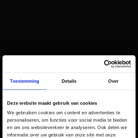
We werken een strategisch voorstel uit
aan de hand van jouw ambities en de
uitgevoerde analyses.
Onze cases
Succesvolle leadmachine
Toestemming
Details
Over
40.000 inschrijvingen
Deze website maakt gebruik van cookies
We gebruiken cookies om content en advertenties te
personaliseren, om functies voor social media te bieden
en om ons websiteverkeer te analyseren. Ook delen we
informatie over uw gebruik van onze site met onze