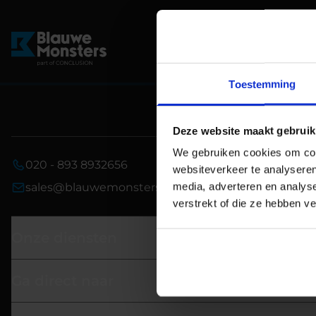
Toestemming
Deze website maakt gebruik
We gebruiken cookies om cont
020 - 893 8932656
websiteverkeer te analyseren
media, adverteren en analys
sales@blauwemonsters.nl
verstrekt of die ze hebben v
Onze diensten
Ga direct naar