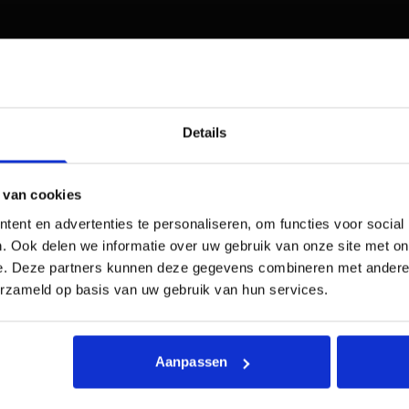
Details
n effectieve manier om je doelgroep te be
ar hoe schrijf je overtuigende Google Ads
 van cookies
tie? In deze blog zullen we bespreken hoe 
ent en advertenties te personaliseren, om functies voor social
optimaliseren door gebruik te maken van k
. Ook delen we informatie over uw gebruik van onze site met on
vertentieteksten die de principes van ove
e. Deze partners kunnen deze gegevens combineren met andere i
ini toepassen.
erzameld op basis van uw gebruik van hun services.
Aanpassen
en beïnvloed door het gedrag van anderen. Veel websit