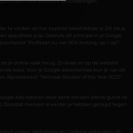
t gebruiken door positieve beoordelingen,
r te vinden als het beperkt beschikbaar is. Dit zie je
 specifieke prijs. Gebruik dit principe in je Google
oorbeeld: “Profiteer nu van 50% korting, op = op!”.
ie je online vaak terug. Zo staan er op de website
nde koks. Voor je Google advertenties kun je van dit
 Bijvoorbeeld: “Winnaar Retailer of the Year 2023”.
 Google Ads-teksten door eerst om een kleine gunst te
en). Doordat mensen al eerder ja hebben gezegd tegen
band voelen. Webshops als Coolblue gebruiken dit