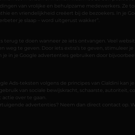
ldingen van vrolijke en behulpzame medewerkers. Ze t
hie en vriendelijkheid creëert bij de bezoekers. In je G
Verbeter je slaap – word uitgerust wakker”.
ts terug te doen wanneer ze iets ontvangen. Veel websi
en weg te geven. Door iets extra’s te geven, stimuleer je
n je in je Google advertenties gebruiken door bijvoorbe
gle Ads-teksten volgens de principes van Cialdini kan 
gebruik van sociale bewijskracht, schaarste, autoriteit,
 actie over te gaan.
ertuigende advertenties? Neem dan direct contact op. Wi