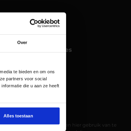
Over
reiken en je conversies
-teksten die mensen
jij je Google Ads
 media te bieden en om ons
rachtige en
ze partners voor social
rtuiging van
nformatie die u aan ze heeft
Alles toestaan
es zoals Wehkamp.nl proberen hier gebruik van te