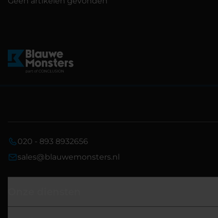
Geen artikelen gevonden
020 - 893 8932656
sales@blauwemonsters.nl
Onze diensten