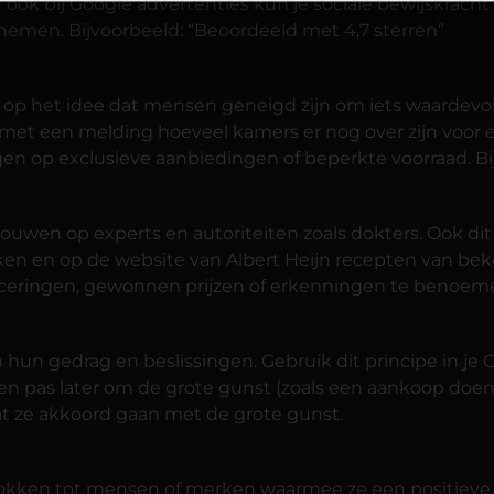
ook bij Google advertenties kun je sociale bewijskrach
 nemen. Bijvoorbeeld: “Beoordeeld met 4,7 sterren”
 op het idee dat mensen geneigd zijn om iets waardevolle
met een melding hoeveel kamers er nog over zijn voor een
en op exclusieve aanbiedingen of beperkte voorraad. Bijv
ouwen op experts en autoriteiten zoals dokters. Ook dit z
en en op de website van Albert Heijn recepten van beke
ceringen, gewonnen prijzen of erkenningen te benoemen.
 hun gedrag en beslissingen. Gebruik dit principe in je
, en pas later om de grote gunst (zoals een aankoop do
dat ze akkoord gaan met de grote gunst.
okken tot mensen of merken waarmee ze een positieve 