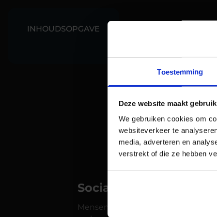
INHOUDSOPGAVE
Toestemming
Google Ads is ee
te verhogen. Ma
Deze website maakt gebruik
aanzetten tot ac
We gebruiken cookies om cont
resultaat kunt 
websiteverkeer te analyseren
overtuigende ad
media, adverteren en analys
psycholoog Ciald
verstrekt of die ze hebben v
Sociale bewijskracht
Mensen zijn sociale wezens en word