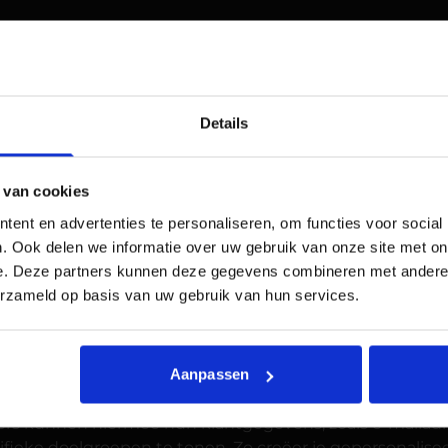
Details
arketing is gegevensbeheer een belangrijk
 van cookies
aniseren en gebruiken helpt om advertent
ent en advertenties te personaliseren, om functies voor social
n te bereiken. Google Ads Data Manager is
. Ook delen we informatie over uw gebruik van onze site met on
elpt om hun eigen gegevens makkelijker t
e. Deze partners kunnen deze gegevens combineren met andere i
e keuzes maken en meer uit hun online ad
erzameld op basis van uw gebruik van hun services.
ta Manager?
Aanpassen
euwe oplossing waarmee adverteerders hun first-party 
ers kunnen hiermee hun klantgegevens, zoals e-mailad
ifieke doelgroepen te tonen. Zo creëer je gepersonalis