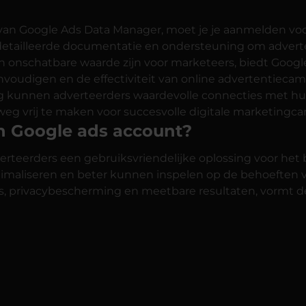
an Google Ads Data Manager, moet je je aanmelden voor d
tailleerde documentatie en ondersteuning om adverteer
an onschatbare waarde zijn voor marketeers, biedt Goog
envoudigen en de effectiviteit van online advertentieca
 kunnen adverteerders waardevolle connecties met hu
eg vrij te maken voor succesvolle digitale marketingc
ijn Google ads account?
rteerders een gebruiksvriendelijke oplossing voor het 
aliseren en beter kunnen inspelen op de behoeften v
es, privacybescherming en meetbare resultaten, vormt d