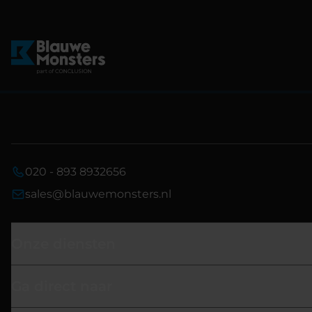
020 - 893 8932656
sales@blauwemonsters.nl
Onze diensten
Ga direct naar