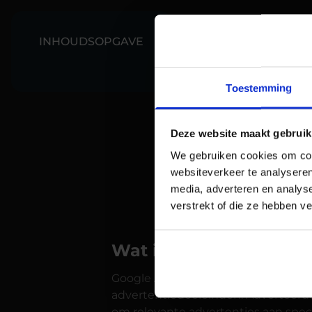
INHOUDSOPGAVE
Toestemming
In de digitale m
Deze website maakt gebruik
verzamelen, org
We gebruiken cookies om cont
de juiste mense
websiteverkeer te analyseren
adverteerders h
media, adverteren en analys
kunnen ze beter
verstrekt of die ze hebben v
Wat is Google Ads Da
Google Ads Data Manager is een ni
advertentiedoeleinden. Adverteerd
om relevante advertenties aan spec