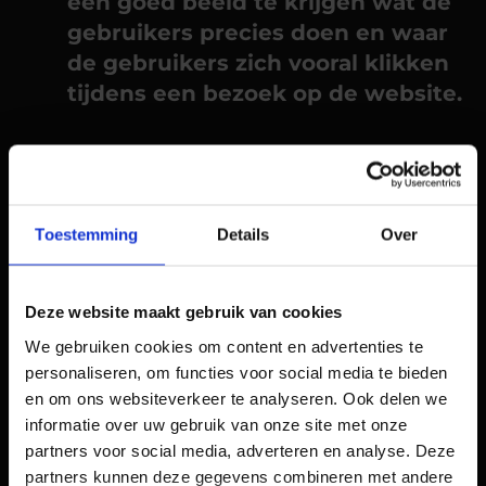
een goed beeld te krijgen wat de
gebruikers precies doen en waar
de gebruikers zich vooral klikken
tijdens een bezoek op de website.
Hotjar
Hotjar wordt gebruikt voor
Toestemming
Details
Over
gebruikersfeedback en gedragsanalyse. Deze
tool is sinds 1 April 2015 op de markt. De tool is
erg recent met uitgebreide en kwalitatieve
Deze website maakt gebruik van cookies
mogelijkheden. Daarmee is deze methode
We gebruiken cookies om content en advertenties te
een goede bron voor informatie over
personaliseren, om functies voor social media te bieden
gebruikersfeedback en gedragsanalyse. Ook
en om ons websiteverkeer te analyseren. Ook delen we
de aanschaffing van Hotjar maakt het erg
informatie over uw gebruik van onze site met onze
interessant. Daarmee kan Hotjar zich
partners voor social media, adverteren en analyse. Deze
concurreren aan de koplopers zoals Usabilla
partners kunnen deze gegevens combineren met andere
en W&I.