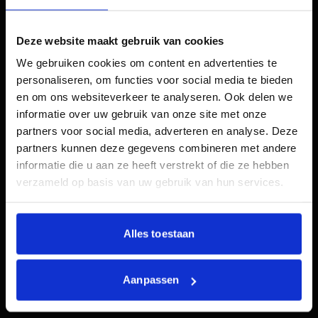
Contentcreatie is een ander gebied waar AI de
Deze website maakt gebruik van cookies
afgelopen jaren een revolutie heeft veroorzaakt.
We gebruiken cookies om content en advertenties te
Generatieve AI-modellen, zoals ChatGPT, maken
personaliseren, om functies voor social media te bieden
het eenvoudig om hoogwaardige teksten,
en om ons websiteverkeer te analyseren. Ook delen we
scripts en zelfs visuals te genereren. Voor
informatie over uw gebruik van onze site met onze
marketingteams betekent dit dat ze sneller en
partners voor social media, adverteren en analyse. Deze
tegen lagere kosten content kunnen
partners kunnen deze gegevens combineren met andere
produceren. De rol van AI in SEO is ook niet te
informatie die u aan ze heeft verstrekt of die ze hebben
onderschatten. Tools maken
verzameld op basis van uw gebruik van hun services.
zoekwoordonderzoek, concurrentieanalyse en
contentoptimalisatie eenvoudiger en
efficiënter.
Alles toestaan
Een belangrijk aspect van AI in SEO is het
begrijpen van zoekintenties. Dit is cruciaal in
Aanpassen
een tijdperk waarin zero-click searches steeds
belangrijker worden. AI-tools helpen