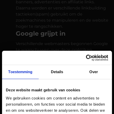
banners, advertenties en affiliatie links.
Daarna worden er verschillende linkbuilding
tactieken(spam) gebruikt om de
zoekmachines te manipuleren en de website
hoger te rangschikken.
Google grijpt in
Verschillende webmasters begonnen Google
te waarschuwen over deze praktijken.
Doordat steeds meer mensen
gebruikmaakten van deze techniek,
begonnen de zoekresultaten hieronder te
Toestemming
Details
Over
lijden. Google kondigde dan ook aan in 2012
om het aantal exact overeenkomende
domeinen met lage kwaliteit te verminderen
Deze website maakt gebruik van cookies
in de zoekresultaten. Echter konden de
We gebruiken cookies om content en advertenties te
meeste website eigenaren de zoekresultaten
personaliseren, om functies voor social media te bieden
lang genoeg manipuleren om toch
en om ons websiteverkeer te analyseren. Ook delen we
rendement te krijgen voordat zij bestraft