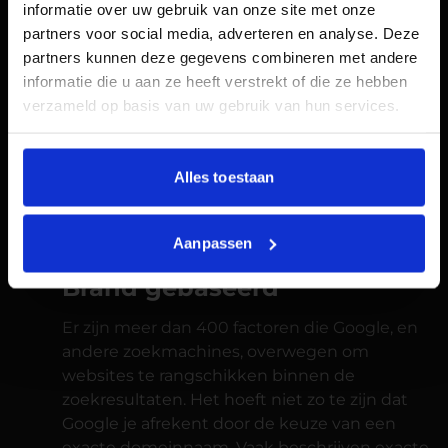
informatie over uw gebruik van onze site met onze
werden. Hierdoor werd het proces vaak
partners voor social media, adverteren en analyse. Deze
herhaald, deze website stonden bekend als
partners kunnen deze gegevens combineren met andere
churn and burn websites.
informatie die u aan ze heeft verstrekt of die ze hebben
Google heeft zich echter zich door de jaren
verzameld op basis van uw gebruik van hun services.
heen steeds meer gericht op het kraken van
zoekmachinemanipulatie, ook wel bekend als
Black Hat SEO. Dit resulteerde in een
Alles toestaan
devaluatie van exacte domeinnamen. Dit
houdt overigens niet in dat het hebben van
een exacte domeinnaam onverstandig is.
Aanpassen
Exacte domeinnamen vs.
Brand gebaseerd
Er zijn meer dan 400 factoren die Google, en
andere zoekmachines, overwegen om
websites te rangschikken binnen de
zoekresultaten. Het hoeft niet zo te zijn dat
Google je afrekent door de keuze van een
exacte domeinnaam. Vaak beschrijven exacte