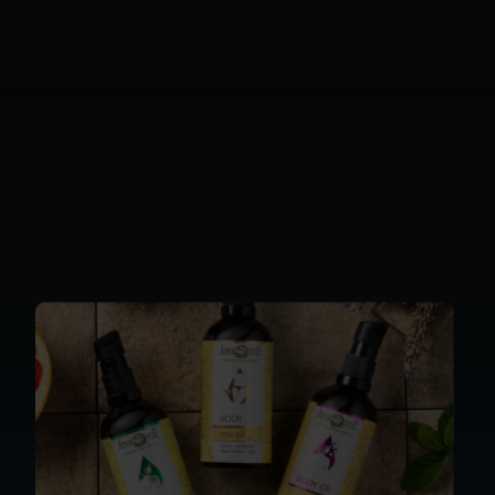
Balans volume en rendement:
Om de balans
te bewaken, is er ingezet op portfolio-
biedstrategieën met een maximale klikprijs
gecombineerd met een automatische
biedstrategie. Dit zorgde voor meer conversie
volume voor geselecteerde campagnes terwijl
de kosten per aankoop werd verlaagd en het
rendement gewaarborgd bleef.