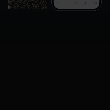
De Groei: Harde resultaten en
03
/
een gezonde marge
De koerswijziging wierp direct zijn vruchten af.
In plaats van blind te sturen op volume, hebben
we de focus verlegd naar de kwaliteit van iedere
bezoeker. Dat zie je direct terug in de cijfers: