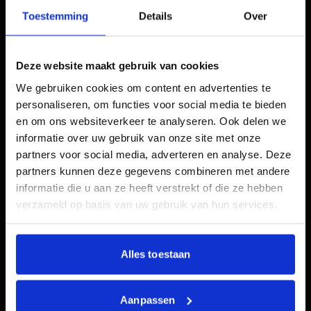
te activeren met e-mailmarketing, haalden
Toestemming
Details
Over
we in één maand tijd direct €9.400 aan extra
omzet binnen. Dit is pure winst uit de
bestaande klantenkring, gerealiseerd zonder
Deze website maakt gebruik van cookies
dat hier ook maar een euro extra
advertentiekosten tegenover stonden.
We gebruiken cookies om content en advertenties te
personaliseren, om functies voor social media te bieden
Focus op winstgevende categorieën:
en om ons websiteverkeer te analyseren. Ook delen we
Specifieke categorieën zoals 'Gezichtscrème'
informatie over uw gebruik van onze site met onze
presteren nu weer op een goed niveau
partners voor social media, adverteren en analyse. Deze
waarbij iedere geïnvesteerde euro zich ruim
partners kunnen deze gegevens combineren met andere
verviervoudigt.
informatie die u aan ze heeft verstrekt of die ze hebben
verzameld op basis van uw gebruik van hun services.
18%
Omzet groei gestegen
Alles toestaan
21%
Stijging in aantal kopers per bezoeker
Aanpassen