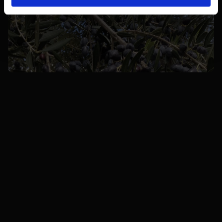
De Samenwerking &
04
/
Toekomst
De kracht van dit succes zit in de integrale
aanpak. Geen losse eilandjes, maar één centrale
regie over advertenties, techniek en e-