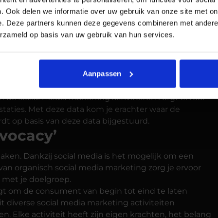
je de doelgroep die je wilt bereiken.
. Ook delen we informatie over uw gebruik van onze site met on
ration’
e. Deze partners kunnen deze gegevens combineren met andere i
erzameld op basis van uw gebruik van hun services.
oor te zorgen dat je doelgroep geïnteresseerd is. In de
content aan te bieden die ervoor zorgt dat jouw
Action’
Aanpassen
n de social media marketing activiteiten zorgt ervoor
taties. Met deze data kom je erachter waar de
rdt op basis van deze data bijgestuurd.
dvocacy’
aken. Dankzij social media is het mogelijk om een
van organisch social media marketing zorg je ervoor
 met je doelgroep.
rgt om de consument van begin tot eind te laten
it diverse social media marketing activiteiten
. Elke activiteit heeft zijn eigen krachten, het belang