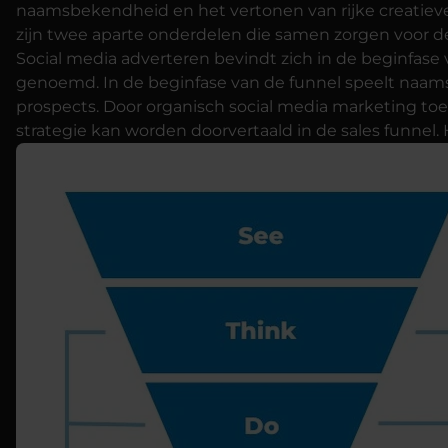
naamsbekendheid en het vertonen van rijke creatieve
zijn twee aparte onderdelen die samen zorgen voor de 
Social media adverteren bevindt zich in de beginfase v
genoemd. In de beginfase van de funnel speelt naams
prospects. Door organisch social media marketing toe 
strategie kan worden doorvertaald in de sales funnel