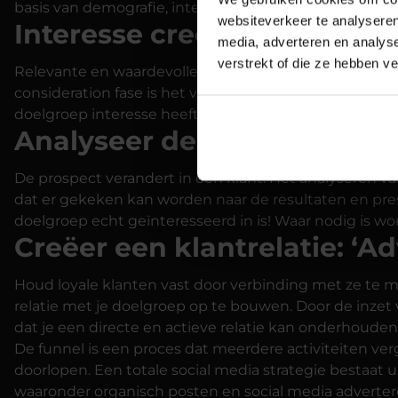
basis van demografie, interesses en webgedrag, bereik 
websiteverkeer te analyseren
Interesse creëren: ‘Conside
media, adverteren en analys
verstrekt of die ze hebben v
Relevante en waardevolle content is essentieel om erv
consideration fase is het van belang om informatieve 
doelgroep interesse heeft.
Analyseer de activiteiten: ‘
De prospect verandert in een klant. Het analyseren va
dat er gekeken kan worden naar de resultaten en pres
doelgroep echt geïnteresseerd in is! Waar nodig is wo
Creëer een klantrelatie: ‘A
Houd loyale klanten vast door verbinding met ze te m
relatie met je doelgroep op te bouwen. Door de inzet 
dat je een directe en actieve relatie kan onderhouden
De funnel is een proces dat meerdere activiteiten ve
doorlopen. Een totale social media strategie bestaat u
waaronder organisch posten en social media adverteren