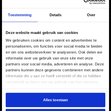
Zorg voor een persoonlijke
benadering
Toestemming
Details
Over
Een persoonlijke benadering binnen e-mail
marketing gaat veel verder dan de e-mail
Deze website maakt gebruik van cookies
beginnen met ‘Hoi *voornaam*’.
Mensen trappen hier niet meer in en zijn er
We gebruiken cookies om content en advertenties te
zeker niet meer zo gevoelig voor. De lezer
personaliseren, om functies voor social media te bieden
verwacht toegevoegde waarde. Lever je dat
en om ons websiteverkeer te analyseren. Ook delen we
niet, dan zal je nieuwsbrief niet goed
informatie over uw gebruik van onze site met onze
binnenkomen en zeker niet opgevolgd
partners voor social media, adverteren en analyse. Deze
worden.
partners kunnen deze gegevens combineren met andere
Om toch voor een persoonlijke benadering te
informatie die u aan ze heeft verstrekt of die ze hebben
gaan is het belangrijk dat je jouw lezers kent.
verzameld op basis van uw gebruik van hun services.
In het geval deze lezers in het verleden een
aankoop hebben gedaan heb je dus al
informatie over ze en je weet waar ze in
Alles toestaan
geïnteresseerd zijn of waren. Deze informatie