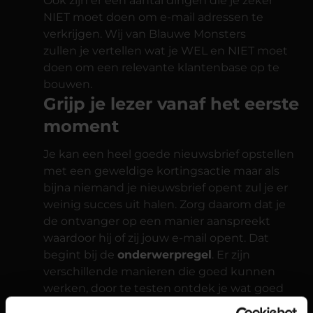
Ook zijn er een aantal dingen die je zeker
NIET moet doen om e-mail adressen te
verkrijgen. Wij van Blauwe Monsters
zullen je vertellen wat je WEL en NIET moet
doen om een relevante klantenbase op te
bouwen.
Grijp je lezer vanaf het eerste
moment
Je kan een heel goede nieuwsbrief opstellen
met een geweldige kortingsactie maar als
bijna niemand je nieuwsbrief opent zul je er
weinig succes uit halen. Zorg daarom dat je
de ontvanger op een manier aanspreekt
waardoor hij of zij jouw e-mail opent. Dat
begint bij de
onderwerpregel
. Er zijn
verschillende manieren die goed kunnen
werken, door te testen ontdek je wat goed
werkt voor jouw business.