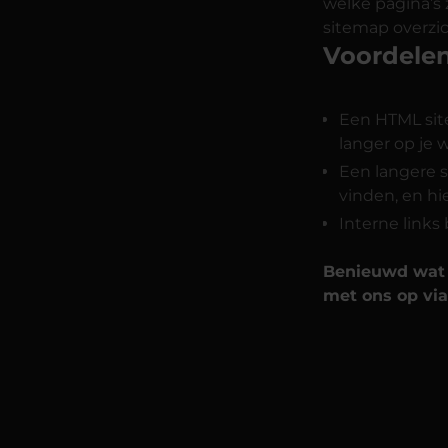
welke pagina’s 
sitemap overzicht
Voordele
Een HTML site
langer op je 
Een langere s
vinden, en hi
Interne links
Benieuwd wat 
met ons op via