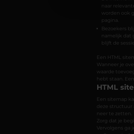
naar relevant
worden ook ge
pagina.
Bezoekers bli
namelijk dat 
blijft de sess
Een HTML sitema
Wanneer je ove
waarde toevoegt
hebt staan. Een
HTML sit
Een sitemap kan
deze structuur 
neer te zetten.
Zorg dat je beg
Vervolgens ga j