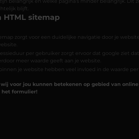
zijn belangrijk en welke pagina’s minder belangrijk. Dit 
elijk blijft.
n HTML sitemap
map zorgt voor een duidelijke navigatie door je website
website.
essieduur per gebruiker zorgt ervoor dat google ziet da
erdoor meer waarde geeft aan je website.
 binnen je website hebben veel invloed in de waarde per
wij voor jou kunnen betekenen op gebied van onlin
 het formulier!