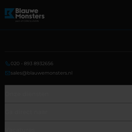
020 - 893 8932656
sales@blauwemonsters.nl
Onze diensten
Ga direct naar
Vacatures