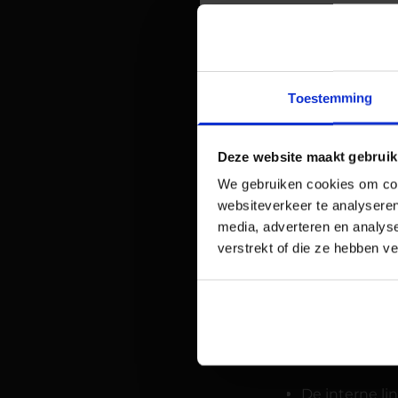
Toestemming
Deze website maakt gebruik
We gebruiken cookies om cont
websiteverkeer te analyseren
media, adverteren en analys
verstrekt of die ze hebben v
Het CBS heeft v
bezoeker wat vo
Heeft een
Ja een sitemap 
De interne li