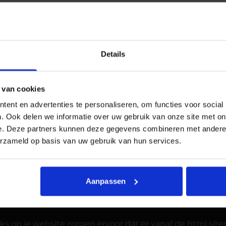
Details
 van cookies
ent en advertenties te personaliseren, om functies voor social
. Ook delen we informatie over uw gebruik van onze site met on
e. Deze partners kunnen deze gegevens combineren met andere i
erzameld op basis van uw gebruik van hun services.
eel pagina’s over verschillende onderwerpen, daarom is 
or pagina’s het CBS heeft en wat voor categorieën die z
 HTML sitemap invloed op SEO
Aanpassen
heeft invloed op SEO.
nks op je website zorgen ervoor dat er vanaf de html sit