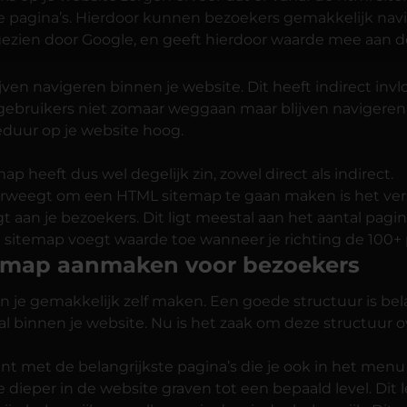
e pagina’s. Hierdoor kunnen bezoekers gemakkelijk navi
zien door Google, en geeft hierdoor waarde mee aan de
jven navigeren binnen je website. Dit heeft indirect inv
gebruikers niet zomaar weggaan maar blijven navigeren 
ieduur op je website hoog.
p heeft dus wel degelijk zin, zowel direct als indirect.
rweegt om een HTML sitemap te gaan maken is het versta
 aan je bezoekers. Dit ligt meestal aan het aantal pagin
 sitemap voegt waarde toe wanneer je richting de 100+ 
emap aanmaken voor bezoekers
 je gemakkelijk zelf maken. Een goede structuur is belang
al binnen je website. Nu is het zaak om deze structuur o
int met de belangrijkste pagina’s die je ook in het menu
e dieper in de website graven tot een bepaald level. Dit 