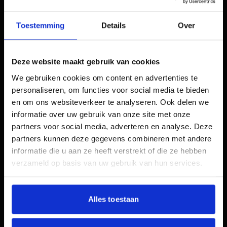
zoekresultaten behalen zonder dat je meer
hoeft te betalen. Dit vergroot je zichtbaarheid
Toestemming
Details
Over
en vergroot de kans dat gebruikers op je
advertenties klikken.
Verhoogde klikfrequentie (CTR): Een
Deze website maakt gebruik van cookies
relevante advertentie met een hoog
kwaliteitsscore trekt meer potentiële klanten
We gebruiken cookies om content en advertenties te
aan en verhoogt de klikfrequentie. Google
personaliseren, om functies voor social media te bieden
beloont advertenties met een hogere CTR,
en om ons websiteverkeer te analyseren. Ook delen we
omdat dit aangeeft dat ze relevant zijn voor
informatie over uw gebruik van onze site met onze
de zoekopdrachten van gebruikers.
partners voor social media, adverteren en analyse. Deze
Betere advertentie-extensies: Met een hoge
partners kunnen deze gegevens combineren met andere
kwaliteitsscore kun je in aanmerking komen
informatie die u aan ze heeft verstrekt of die ze hebben
voor meer en betere advertentie-extensies.
verzameld op basis van uw gebruik van hun services.
Advertentie-extensies voegen extra
informatie toe aan je advertenties, zoals
locatiegegevens, oproepknoppen of sitelinks,
Alles toestaan
wat de zichtbaarheid en effectiviteit van je
advertenties verbetert.