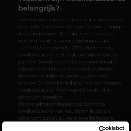
belangrijk?
Het behalen van hoge kwaliteitsscores is van
cruciaal belang voor het succes van je Google
Ads-campagnes. Hier zijn enkele redenen
waarom kwaliteitsscores belangrijk zijn:
Lagere kosten per klik (CPC): Een hogere
kwaliteitsscore leidt vaak tot lagere kosten
per klik. Google beloont adverteerders die
relevante en nuttige advertenties bieden
door hen minder te laten betalen voor
klikken. Dit betekent dat je met een hogere
kwaliteitsscore meer waarde haalt uit je
advertentiebudget.
Betere advertentieposities: Een hoge
kwaliteitsscore kan resulteren in betere
advertentieposities. Als je kwaliteitsscore
hoog is, kun je een hogere positie in de