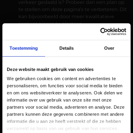
verkeer gedaald is? Probeer dan een plan op
te stellen om deze pagina’s te verbeteren. Dit
kan bijvoorbeeld door meer kwalitatieve
content hierop te plaatsen.
De impact van de update van september op
zoekresultaten leek mee te vallen vergeleken
met vorige core updates.
Toestemming
Details
Over
Google voegt nieuwe HTTPS-
rapport toe aan Google
Deze website maakt gebruik van cookies
Search Console
We gebruiken cookies om content en advertenties te
Google heeft kort geleden aangekondigd dat
personaliseren, om functies voor social media te bieden
er een nieuw HTTPS-rapport toegevoegd zal
en om ons websiteverkeer te analyseren. Ook delen we
worden aan Search console. Er wordt vanuit
informatie over uw gebruik van onze site met onze
gegaan dat deze updates enkele maanden
partners voor social media, adverteren en analyse. Deze
gaan duren. Het verzoek van deze update
partners kunnen deze gegevens combineren met andere
kwam voort uit de gebruikers die meer
informatie die u aan ze heeft verstrekt of die ze hebben
informatie wilden verstrekken over de HTTPS-
verzameld op basis van uw gebruik van hun services.