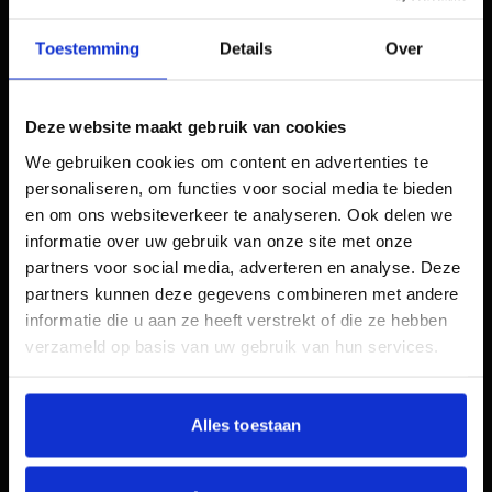
structuur van jouw website) heel gemakkelijk
de website crawlen en deze op die manier
Toestemming
Details
Over
eenvoudiger indexeren. Dit draagt dus bij aan
het optimaliseren van de SEO voor jouw
website. Dit is een van de vele belangrijke
Deze website maakt gebruik van cookies
functies binnen Search Console.
We gebruiken cookies om content en advertenties te
personaliseren, om functies voor social media te bieden
en om ons websiteverkeer te analyseren. Ook delen we
Dekking
informatie over uw gebruik van onze site met onze
partners voor social media, adverteren en analyse. Deze
Een andere zeer belangrijke functie van
partners kunnen deze gegevens combineren met andere
Search Console is het analyseren en opsporen
informatie die u aan ze heeft verstrekt of die ze hebben
van dekkingsfouten. Zo kun je aan de hand
verzameld op basis van uw gebruik van hun services.
van Dekking in Search Console een overzicht
vinden van alle gevonden fouten op jouw
website. Ook zie je hier pagina’s die geldig zijn
Alles toestaan
met waarschuwing, gewone geldige pagina’s
en pagina’s die zijn uitgesloten. Dit laatste zijn
bijvoorbeeld speciale filter pagina’s die