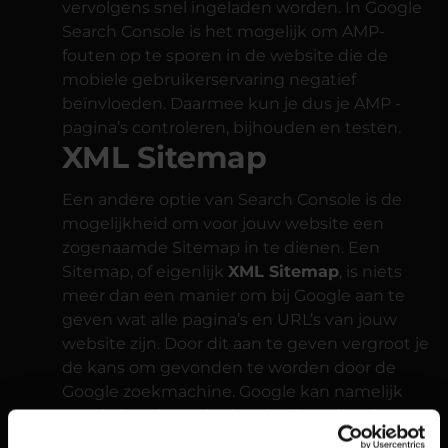
vervolgens snel ingeladen worden. In Google
Search Console is het mogelijk om AMP-
fouten op te sporen in de website die de
mobiele gebruikerservaring negatief
beïnvloeden. Daarmee kun je dus je AMP -
pagina’s controleren, bijhouden en testen.
XML Sitemap
Een andere optie van Search Console is de
mogelijkheid om voor jouw website een
zogenaamde Sitemap in te dienen. Een
Sitemap, of eigenlijk
XML Sitemap
, is niets
meer dan een manier om bij Google aan te
geven wat alle pagina’s en URL’s van jouw
website zijn. Door dit aan te geven vergroot je
de kans om gevonden te worden door de
Google zoekmachine. Google kan namelijk
aan de hand van de door jou ingediende
Sitemap (met daarin de opgebouwde