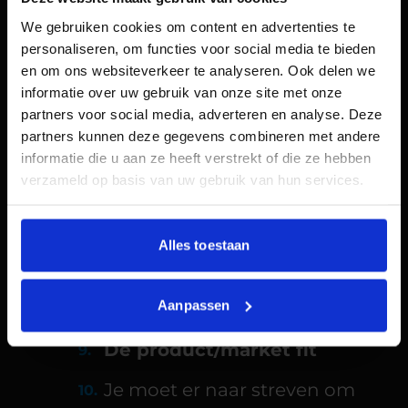
meetbaar zijn! Bij growth
hacking worden alle
We gebruiken cookies om content en advertenties te
personaliseren, om functies voor social media te bieden
beslissingen namelijk
en om ons websiteverkeer te analyseren. Ook delen we
gebaseerd op basis van
informatie over uw gebruik van onze site met onze
verzamelde data.
partners voor social media, adverteren en analyse. Deze
partners kunnen deze gegevens combineren met andere
Luister naar de markt
informatie die u aan ze heeft verstrekt of die ze hebben
verzameld op basis van uw gebruik van hun services.
Luister goed naar je klanten.
Wanneer zij geen behoefte
hebben aan jouw product of
Alles toestaan
dienst dan zullen zij dit
vanzelfsprekend ook niet van je
Aanpassen
afnemen.
De product/market fit
Je moet er naar streven om