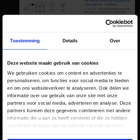
Toestemming
Details
Over
Zoals je ziet levert de zoekterm ‘rode
Deze website maakt gebruik van cookies
wijnglazen’ veel relevantere zoekresultaten
We gebruiken cookies om content en advertenties te
op dan de term ‘rodewijnglazen’, terwijl dit
personaliseren, om functies voor social media te bieden
toch echt officieel de juiste schrijfwijze is voor
en om ons websiteverkeer te analyseren. Ook delen we
een glas waar rode wijn in hoort. Andere
informatie over uw gebruik van onze site met onze
voorbeelden van samengestelde woorden
partners voor social media, adverteren en analyse. Deze
waar een spatie een enorm verschil maakt
partners kunnen deze gegevens combineren met andere
zijn ‘goudenmedaillewinnaar’,
informatie die u aan ze heeft verstrekt of die ze hebben
‘boerenmetworst’ en ‘stommefilmactrice’.
verzameld op basis van uw gebruik van hun services.
Maar hoe ga je als contentmarketeer (of is het
content marketeer?) om met deze enorme