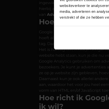
ingewikkelde codes of IT'ers meer n
websiteverkeer te analyseren
hierbij aan het toevoegen van analy
media, adverteren en analys
van
Adwords
,
Facebook
,
Twitter
e
verstrekt of die ze hebben v
Hoe werkt Google
Google Tag Manager is een tool waa
hoeft alleen maar één keer de Googl
tag. Daarna kun je via het Google 
Het is handig om, zodra je Google Ta
website hebt staan, kun je die nu ve
Google Analytics gebruiken om adver
bezoekers. Je kunt je advertenties
ze op je website zijn gebleven, hoe
Daarnaast kun je ook allerlei ander
aan, waardoor het voor jou heel ee
vorm van HTML en/of JavaScript to
Hoe richt ik Goog
ik wil?