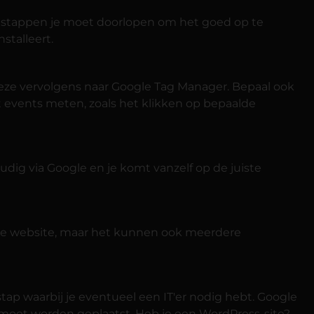
lke stappen je moet doorlopen om het goed op te
stalleert.
deze vervolgens naar Google Tag Manager. Bepaal ook
unt events meten, zoals het klikken op bepaalde
dig via Google en je komt vanzelf op de juiste
it je website, maar het kunnen ook meerdere
tap waarbij je eventueel een IT'er nodig hebt. Google
 moet worden geplaatst. Heb je een WordPress-site?