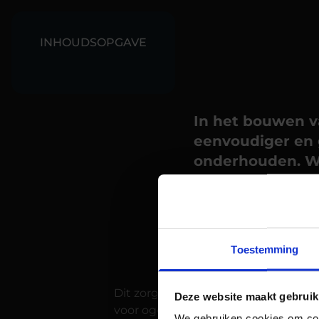
INHOUDSOPGAVE
In het bouwen va
eenvoudiger en 
onderhouden.
W
hebt van comput
bouwen. Wil je 
techneut nodig 
codes voor
analy
Toestemming
Dit zorgt er vaak voor dat je afhank
Deze website maakt gebruik
voor ogen hebt. Hier biedt Google 
We gebruiken cookies om cont