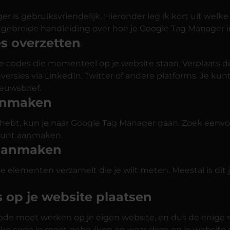
r is gebruiksvriendelijk. Hieronder leg ik kort uit we
itgebreide handleiding over hoe je Google Tag Manager in
es overzetten
e codes die momenteel op je website staan. Verplaats 
nversies via LinkedIn, Twitter of andere platforms. Je k
ieuwsbrief.
aanmaken
hebt, kun je naar Google Tag Manager gaan. Zoek eenvou
 kunt aanmaken.
 aanmaken
alle elementen verzamelt die je wilt meten. Meestal is d
 op je website plaatsen
 code moet werken op je eigen website, en dus de enige s
lke code je moet gebruiken en waar deze op je website