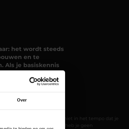
aar: het wordt steeds
 bouwen en te
. Als je basiskennis
ite op WordPress
heb je vaak een
en. Denk hierbij aan
oegen.
Over
ren. Helaas gebeurt dit vaak niet in het tempo dat je
r eenmaal is geïnstalleerd, heb je geen
 media te bieden en om ons