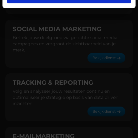
Bekijk dienst
SOCIAL MEDIA MARKETING
Betrek jouw doelgroep via gerichte social media
campagnes en vergroot de zichtbaarheid van je
merk.
Bekijk dienst
TRACKING & REPORTING
Volg en analyseer jouw resultaten continu en
optimaliseer je strategie op basis van data driven
inzichten.
Bekijk dienst
E-MAILMARKETING