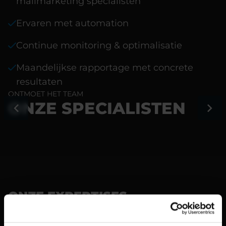
mailmarketing specialisten
Ervaren met automation
Continue monitoring & optimalisatie
Maandelijkse rapportage met concrete
resultaten
ONTMOET HET TEAM
ONZE SPECIALISTEN
ONZE EXPERTISES