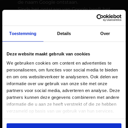
de naam Google ontstaan.
Sinds het ontstaan van Google heeft het
internet en Google zelf een enorme
verandering en groei meegemaakt. Bij de
lancering draaide Google bijvoorbeeld nog op
Toestemming
Details
Over
de server van Stanford. De zoekmachine was
toen te bereiken op google.stanford.edu.
Het succes van Google
Deze website maakt gebruik van cookies
Hoewel de zoekmachine Google verreweg de
We gebruiken cookies om content en advertenties te
meeste gebruikers heeft, is het niet de eerste
personaliseren, om functies voor social media te bieden
zoekmachine die werd gelanceerd. Voor het
en om ons websiteverkeer te analyseren. Ook delen we
ontstaan van Google werd de markt
informatie over uw gebruik van onze site met onze
gedomineerd door andere bedrijven. Denk
partners voor social media, adverteren en analyse. Deze
hierbij aan Yahoo, Altavista en lycos. Google
partners kunnen deze gegevens combineren met andere
zag echter geen toekomst in de systemen
informatie die u aan ze heeft verstrekt of die ze hebben
die de concurrentie hanteerde en
verzameld op basis van uw gebruik van hun services.
ontwikkelde daarom een eigen systeem.
Accuratere zoekresultaten