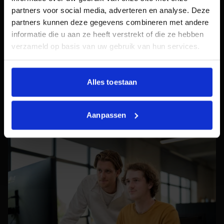
partners voor social media, adverteren en analyse. Deze
partners kunnen deze gegevens combineren met andere
informatie die u aan ze heeft verstrekt of die ze hebben
HET TEAM
verzameld op basis van uw gebruik van hun services.
ONZE SEO
SPECIALISTEN IN
UTRECHT
Alles toestaan
Aanpassen