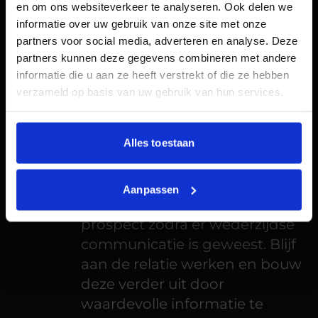
en om ons websiteverkeer te analyseren. Ook delen we
relatie en biedt oplossingen
informatie over uw gebruik van onze site met onze
voor problemen
partners voor social media, adverteren en analyse. Deze
partners kunnen deze gegevens combineren met andere
Voorzie de potentiële lead van
informatie die u aan ze heeft verstrekt of die ze hebben
content die aansluit bij hun
verzameld op basis van uw gebruik van hun services.
interesses. Activeer ze en bouw
het vertrouwen verder uit.
Alles toestaan
Contact – Zet de lead om in
een prospect
Aanpassen
Een lead wordt omgezet in een
prospect zodra er wederzijdse
communicatie is geweest. Blijf
aan de relatie werken en bouw
deze verder uit door
waardevolle informatie te