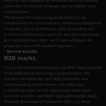
allround. We slaagden er vervolgens in om steeds
vaker een full funnel strategie aan te meten voor
onze klanten.
“Bij Blauwe Monsters krijg je de kans om als
medewerker te ondernemen, verantwoordelijkheid
te pakken en te ontdekken welk onderdeel van
online marketing bij je past. Én dat allemaal terwijl
je in een positieve sfeer werkt aan uitdagende
projecten voor toffe opdrachtgevers.”
– Berend Koudijs
B2B markt.
Door onze reclamecampagne op BNR radio groeide
onze B2B dienstverlening succesvol door. We
merken namelijk dat veel B2B bedrijven een
omschakeling willen maken van sales naar
marketing zodat ze het resterende sales team
kunnen voorzien van beter gekwalificeerde leads.
Doordat Business to Consumer (B2C) op deze