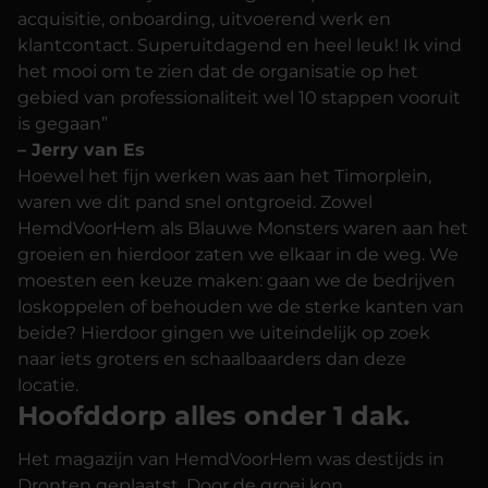
acquisitie, onboarding, uitvoerend werk en
klantcontact. Superuitdagend en heel leuk! Ik vind
het mooi om te zien dat de organisatie op het
gebied van professionaliteit wel 10 stappen vooruit
is gegaan”
– Jerry van Es
Hoewel het fijn werken was aan het Timorplein,
waren we dit pand snel ontgroeid. Zowel
HemdVoorHem als Blauwe Monsters waren aan het
groeien en hierdoor zaten we elkaar in de weg. We
moesten een keuze maken: gaan we de bedrijven
loskoppelen of behouden we de sterke kanten van
beide? Hierdoor gingen we uiteindelijk op zoek
naar iets groters en schaalbaarders dan deze
locatie.
Hoofddorp alles onder 1 dak.
Het magazijn van HemdVoorHem was destijds in
Dronten geplaatst. Door de groei kon